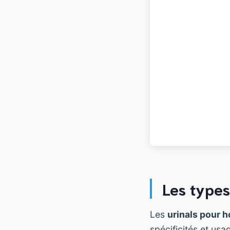
Les types
Les
urinals pour
spécificités et us