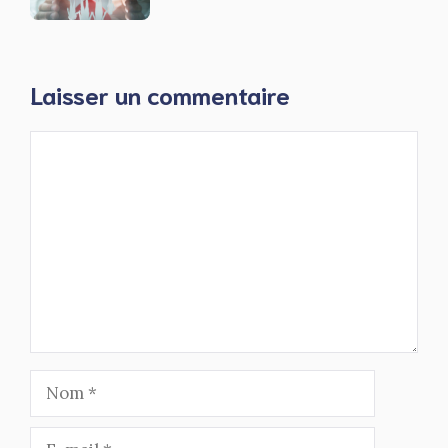
Laisser un commentaire
Commentaire
Nom
E-