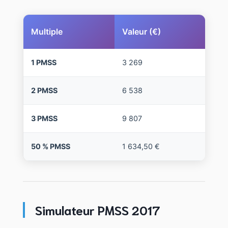
Multiple
Valeur (€)
1 PMSS
3 269
2 PMSS
6 538
3 PMSS
9 807
50 % PMSS
1 634,50 €
Simulateur PMSS 2017