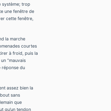
e système; trop
ste une fenêtre de
er cette fenêtre,
nd la marche
promenades courtes
er à froid, puis la
ns un “mauvais
e réponse du
nt assez bien la
ebout sans
ndemain que
out qu’un tendon