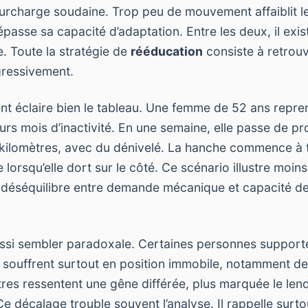
e surcharge soudaine. Trop peu de mouvement affaiblit l
dépasse sa capacité d’adaptation. Entre les deux, il exi
e. Toute la stratégie de
rééducation
consiste à retrouv
ogressivement.
t éclaire bien le tableau. Une femme de 52 ans repre
eurs mois d’inactivité. En une semaine, elle passe de 
 kilomètres, avec du dénivelé. La hanche commence à tir
e lorsqu’elle dort sur le côté. Ce scénario illustre moi
déséquilibre entre demande mécanique et capacité d
ssi sembler paradoxale. Certaines personnes supporte
 souffrent surtout en position immobile, notamment d
res ressentent une gêne différée, plus marquée le le
 Ce décalage trouble souvent l’analyse. Il rappelle surt