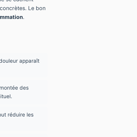
 concrètes. Le bon
ammation
.
a douleur apparaît
 montée des
ituel.
out réduire les