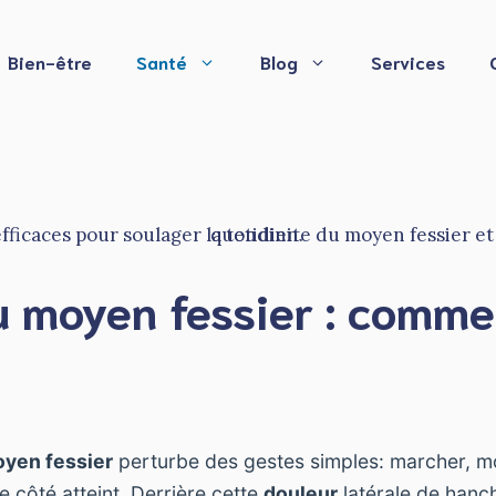
Bien-être
Santé
Blog
Services
u moyen fessier : comme
oyen fessier
perturbe des gestes simples: marcher, mo
e côté atteint. Derrière cette
douleur
latérale de hanc