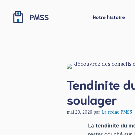
Aller
au
PMSS
Notre histoire
contenu
Tendinite d
soulager
mai 20, 2026
par
La rédac PMSS
La
tendinite du m
rester couché sur l