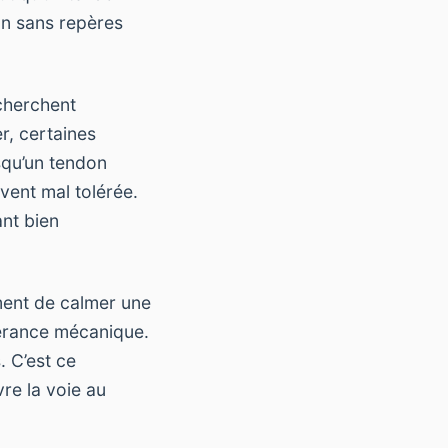
on sans repères
cherchent
r, certaines
squ’un tendon
vent mal tolérée.
nt bien
ement de calmer une
lérance mécanique.
. C’est ce
re la voie au