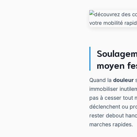
Soulageme
moyen fes
Quand la
douleur
s
immobiliser inutil
pas à cesser tout 
déclenchent ou pro
rester debout hanc
marches rapides.