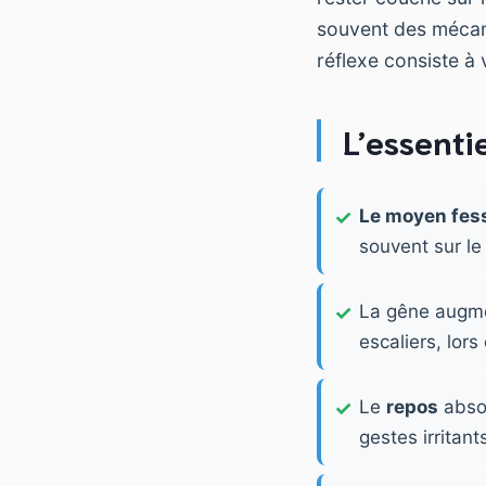
souvent des mécani
réflexe consiste à 
L’essentie
Le moyen fess
souvent sur le
La gêne augme
escaliers, lor
Le
repos
absol
gestes irritan