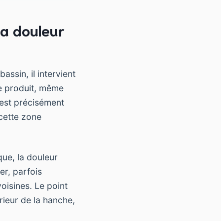
la douleur
assin, il intervient
se produit, même
’est précisément
cette zone
que, la douleur
er, parfois
voisines. Le point
érieur de la hanche,