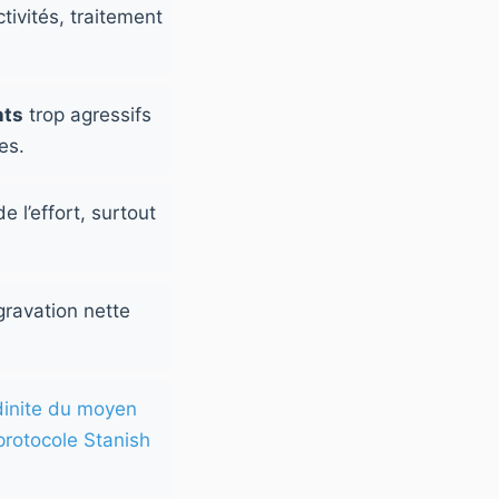
tivités, traitement
nts
trop agressifs
es.
e l’effort, surtout
ravation nette
dinite du moyen
protocole Stanish