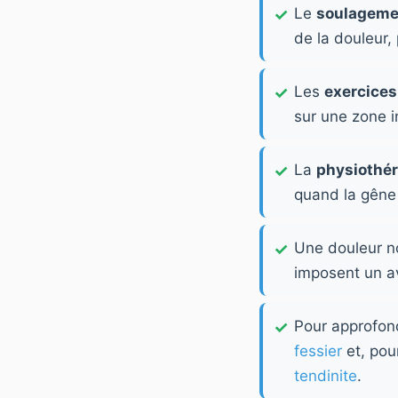
Le
soulageme
de la douleur,
Les
exercices
sur une zone 
La
physiothér
quand la gêne s
Une douleur n
imposent un a
Pour approfondi
fessier
et, pou
tendinite
.