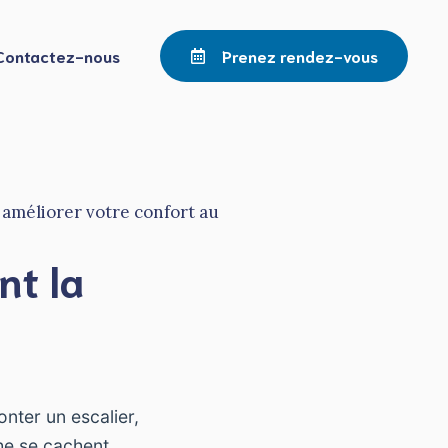
Contactez-nous
Prenez rendez-vous
nt la
nter un escalier,
he se cachent