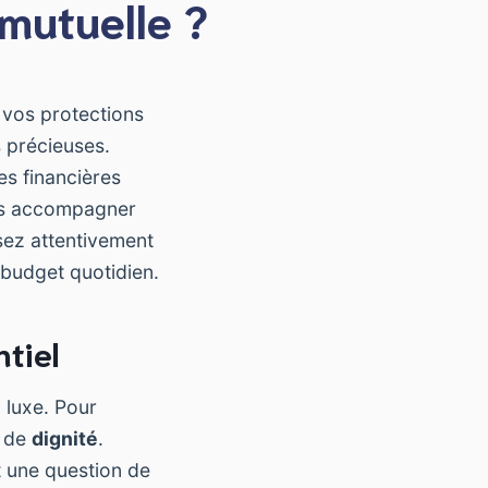
mutuelle ?
 vos protections
s précieuses.
es financières
us accompagner
sez attentivement
budget quotidien.
ntiel
 luxe. Pour
 de
dignité
.
t une question de