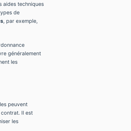
s aides techniques
 types de
es
, par exemple,
ordonnance
ouvre généralement
ment les
lles peuvent
ontrat. Il est
iser les