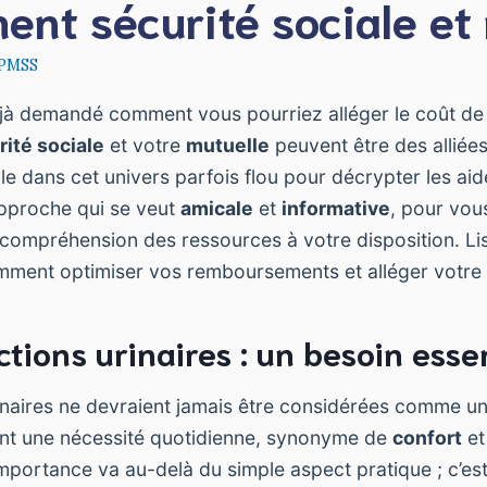
nt sécurité sociale et 
 PMSS
jà demandé comment vous pourriez alléger le coût de
rité sociale
et votre
mutuelle
peuvent être des alliée
 dans cet univers parfois flou pour décrypter les aid
approche qui se veut
amicale
et
informative
, pour vo
 compréhension des ressources à votre disposition. Li
mment optimiser vos remboursements et alléger votre 
ctions urinaires : un besoin esse
inaires ne devraient jamais être considérées comme un
ont une nécessité quotidienne, synonyme de
confort
et
portance va au-delà du simple aspect pratique ; c’es