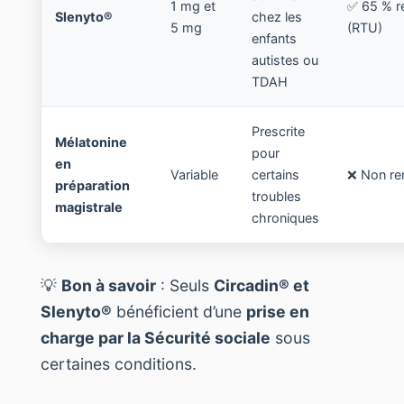
1 mg et
✅ 65 % 
Slenyto®
chez les
5 mg
(RTU)
enfants
autistes ou
TDAH
Prescrite
Mélatonine
pour
en
Variable
certains
❌ Non r
préparation
troubles
magistrale
chroniques
💡
Bon à savoir
: Seuls
Circadin® et
Slenyto®
bénéficient d’une
prise en
charge par la Sécurité sociale
sous
certaines conditions.