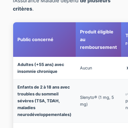
l’Assurance Maladie dépend
de plusieurs
critères
.
Produit éligible
T
Public concerné
au
remboursement
Adultes (+55 ans) avec
Aucun
❌
insomnie chronique
Enfants de 2 à 18 ans avec
troubles du sommeil
✅
Slenyto® (1 mg, 5
sévères (TSA, TDAH,
p
mg)
maladies
n
neurodéveloppementales)