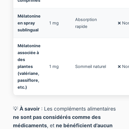
comprimés
Mélatonine
Absorption
en spray
1 mg
❌ No
rapide
sublingual
Mélatonine
associée à
des
plantes
1 mg
Sommeil naturel
❌ No
(valériane,
passiflore,
etc.)
💡
À savoir
: Les compléments alimentaires
ne sont pas considérés comme des
médicaments
, et
ne bénéficient d’aucun