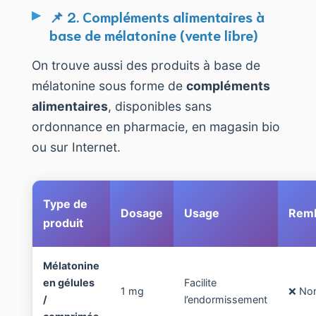
📌 2. Compléments alimentaires à
base de mélatonine (vente libre)
On trouve aussi des produits à base de
mélatonine sous forme de
compléments
alimentaires
, disponibles sans
ordonnance en pharmacie, en magasin bio
ou sur Internet.
Type de
Dosage
Usage
Rem
produit
Mélatonine
en gélules
Facilite
1 mg
❌ No
/
l’endormissement