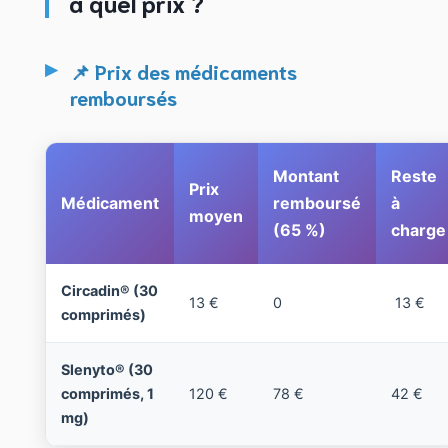
à quel prix ?
📌 Prix des médicaments
remboursés
Montant
Reste
Prix
Médicament
remboursé
à
moyen
(65 %)
charge
Circadin® (30
13 €
0
13 €
comprimés)
Slenyto® (30
comprimés, 1
120 €
78 €
42 €
mg)