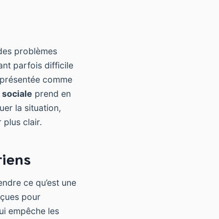
t des problèmes
nt parfois difficile
 présentée comme
 sociale
prend en
er la situation,
plus clair.
riens
endre ce qu’est une
nçues pour
qui empêche les