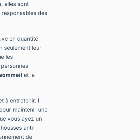
, elles sont
s responsables des
uve en quantité
on seulement leur
e les
s personnes
 sommeil
et le
t à entretenir. Il
 pour maintenir une
 que vous ayez un
 housses anti-
ronnement de