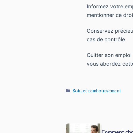
Informez votre empl
mentionner ce droit
Conservez précieuse
cas de contrôle.
Quitter son emploi 
vous abordez cette
Catégories
Soin et remboursement
Comment choi