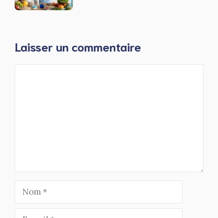
Laisser un commentaire
Commentaire
Nom
E-