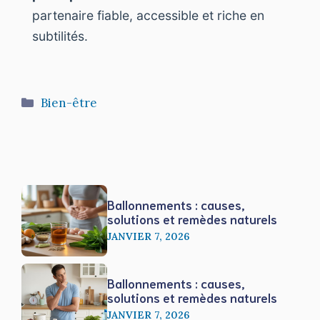
partenaire fiable, accessible et riche en
subtilités.
Catégories
Bien-être
Ballonnements : causes,
solutions et remèdes naturels
JANVIER 7, 2026
Ballonnements : causes,
solutions et remèdes naturels
JANVIER 7, 2026